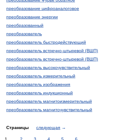
преобразование Фурье обратное
преобразование цифроаналоговое
преобразование энергии
преобразованный
преобразователь
преобразователь быстродействующий
преобразователь встречно-штыревой (ВШП)
преобразователь встречно-штыревой (ВШП)
преобразователь высокочувствительный
преобразователь измерительный
преобразователь изображения
преобразователь индукционный
преобразователь магнитоизмерительный
преобразователь магниточувствительный
Страницы
следующая
→
1
2
3
4
5
6