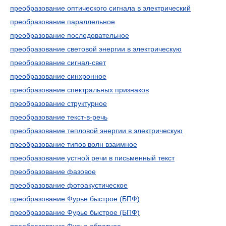
преобразование оптического сигнала в электрический
преобразование параллельное
преобразование последовательное
преобразование световой энергии в электрическую
преобразование сигнал-свет
преобразование синхронное
преобразование спектральных признаков
преобразование структурное
преобразование текст-в-речь
преобразование тепловой энергии в электрическую
преобразование типов волн взаимное
преобразование устной речи в письменный текст
преобразование фазовое
преобразование фотоакустическое
преобразование Фурье быстрое (БПФ)
преобразование Фурье быстрое (БПФ)